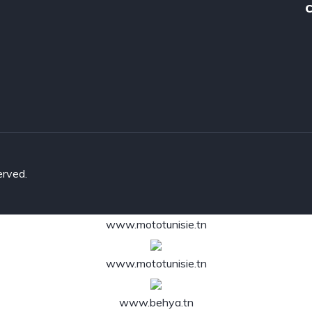
C
erved.
www.mototunisie.tn
www.mototunisie.tn
www.behya.tn