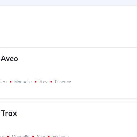
 Aveo
 km
Manuelle
5 cv
Essence
 Trax
km
Manuelle
8 cv
Essence