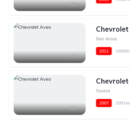
5
Chevrolet
Ben Arous
2011
160000
5
Chevrolet
Sousse
2007
2000 k
4