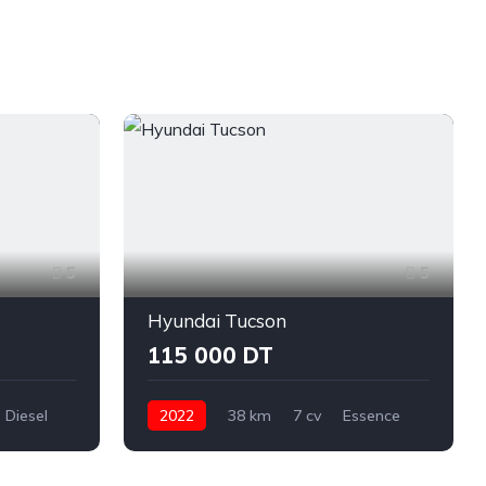
5
5
Hyundai Tucson
115 000 DT
Diesel
2022
38 km
7 cv
Essence
ue
Automatique
Hyundai
Tucson
Ariana