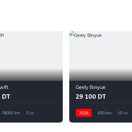
5
wift
Geely Binyue
 DT
29 100 DT
78000 km
5 cv
2026
600 km
10 cv
Manuelle
Suzuki
Automatique
Geely
Biny
zerte
Sidi Bouzid