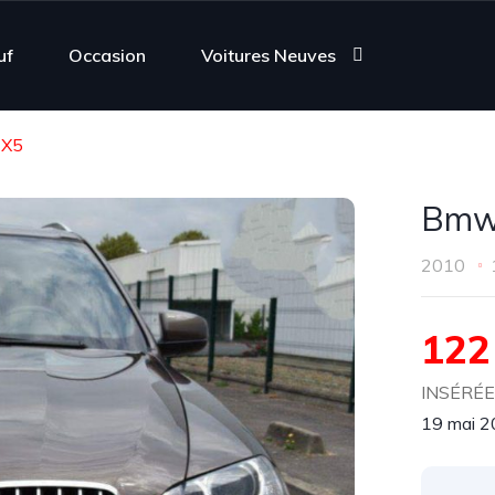
uf
Occasion
Voitures Neuves
 X5
Bmw
2010
122
INSÉRÉE 
19 mai 