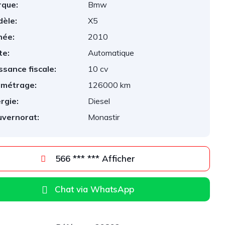
que:
Bmw
èle:
X5
née:
2010
te:
Automatique
ssance fiscale:
10 cv
ométrage:
126000 km
rgie:
Diesel
vernorat:
Monastir
566 *** *** Afficher
Chat via WhatsApp