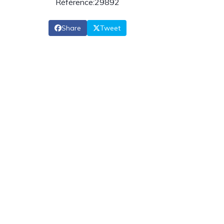
Référence:29892
Share
Tweet