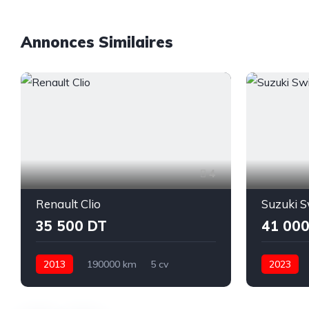
Annonces Similaires
4
Renault Clio
Suzuki S
35 500 DT
41 000
2013
190000 km
5 cv
2023
Essence
Manuelle
Renault
Essence
Clio
Ariana
Swift
Bi