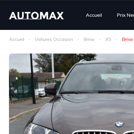
Accueil
Prix Ne
Accueil
Voitures Occasion
Bmw
X5
Bmw