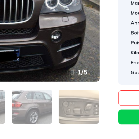
Mar
Mod
An
Boi
Pui
Kil
Ene
1
/
5
Gou