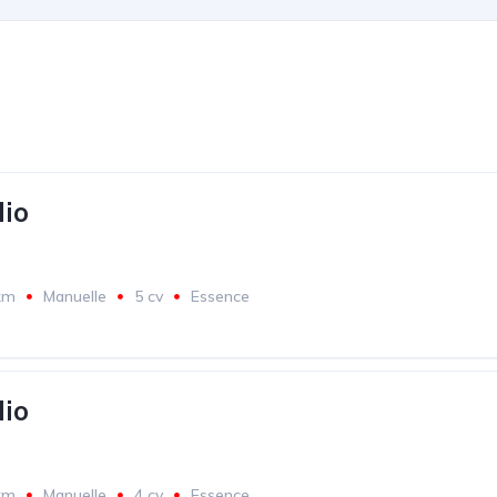
lio
km
Manuelle
5 cv
Essence
lio
km
Manuelle
4 cv
Essence