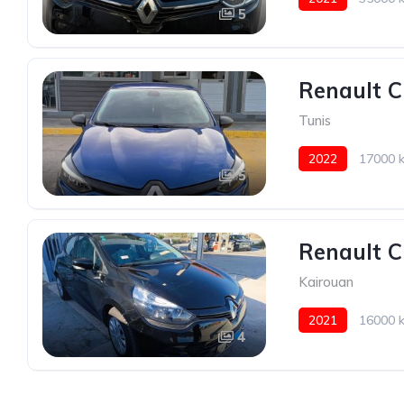
5
Renault C
Tunis
2022
17000 
5
Renault C
Kairouan
2021
16000 
4