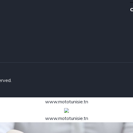
C
erved.
www.mototunisie.tn
www.mototunisie.tn