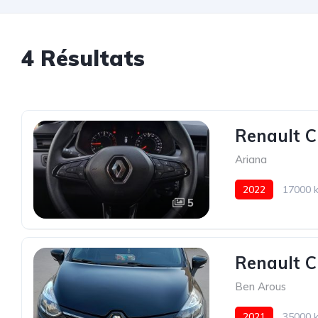
4 Résultats
Renault C
Ariana
2022
17000 
5
Renault C
Ben Arous
2021
35000 