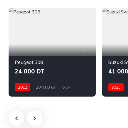
1
Peugeot 308
Suzuki S
24 000 DT
41 000
2012
204000 km
6 cv
2023
Essence
Manuelle
Peugeot
Essence
308
Ariana
Swift
Bi