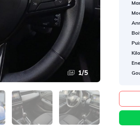
Mar
Mod
An
Boi
Pui
Kil
Ene
1
/
5
Gou