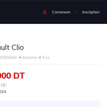
Connexion
Inscription
ult Clio
17000 km
Essence
5 cv
900 DT
LE :
2024