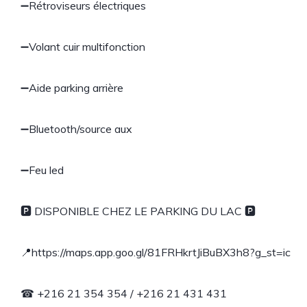
➖Rétroviseurs électriques
➖Volant cuir multifonction
➖Aide parking arrière
➖Bluetooth/source aux
➖Feu led
🅿 DISPONIBLE CHEZ LE PARKING DU LAC 🅿
📍https://maps.app.goo.gl/81FRHkrtJiBuBX3h8?g_st=ic
☎ +216 21 354 354 / +216 21 431 431