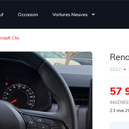
uf
Occasion
Voitures Neuves
nault Clio
Rena
2022
57 
INSÉRÉE 
23 mai 