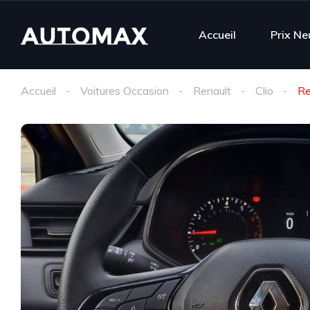
Accueil
Prix Ne
Accueil
Voitures Occasion
Renault
Clio
Re