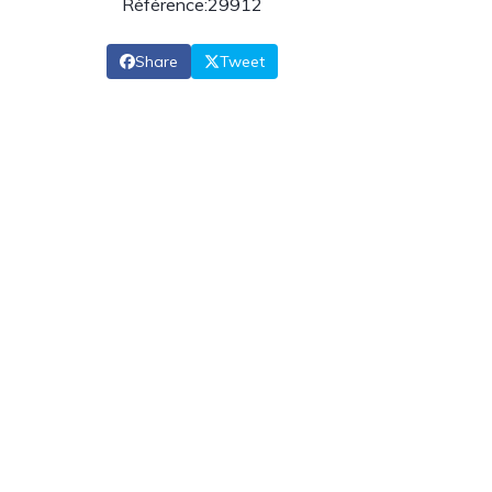
Référence:29912
Share
Tweet