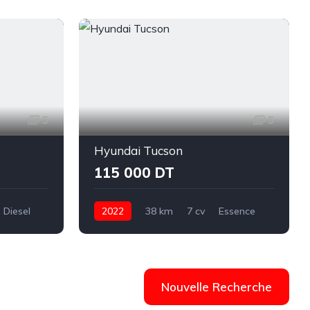
5
5
Hyundai Tucson
115 000 DT
Diesel
2022
38 km
7 cv
Essence
ue
Automatique
Hyundai
Tucson
Ariana
Nouvelle Recherche