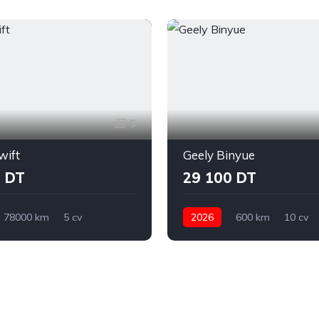
5
wift
Geely Binyue
 DT
29 100 DT
78000 km
5 cv
2026
600 km
10 cv
Manuelle
Suzuki
Automatique
Geely
Biny
zerte
Sidi Bouzid