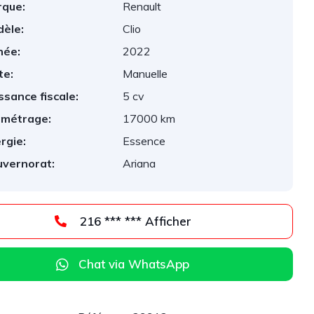
que:
Renault
èle:
Clio
née:
2022
te:
Manuelle
ssance fiscale:
5 cv
ométrage:
17000 km
rgie:
Essence
vernorat:
Ariana
216 *** *** Afficher
Chat via WhatsApp