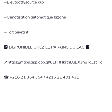
➖Bleutooth/source aux
➖Climatisation automatique bizone
➖Toit ouvrant
🅿 DISPONIBLE CHEZ LE PARKING DU LAC 🅿
📍https://maps.app.goo.gl/81FRHkrtJiBuBX3h8?g_st=ic
☎ +216 21 354 354 / +216 21 431 431