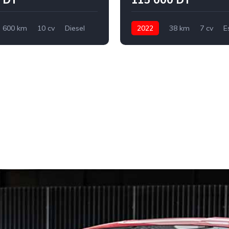
600 km
10 cv
Diesel
2022
38 km
7 cv
E
ue
Geely
Binyue
Automatique
Hyundai
T
d
Ariana