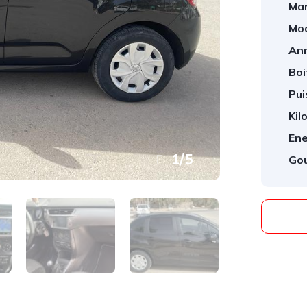
Mar
Mod
An
Boi
Pui
Kil
Ene
1
/
5
Gou