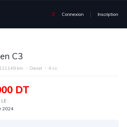
Connexion
Inscription
oen C3
111149 km
Diesel
4 cv
000 DT
LE :
er 2024