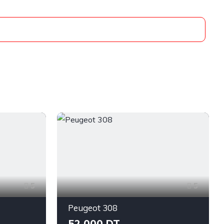
5
5
Peugeot 308
52 000 DT