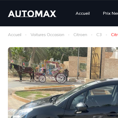
Accueil
Prix Ne
Accueil
Voitures Occasion
Citroen
C3
Cit