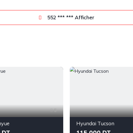
552 *** *** Afficher
5
nyue
Hyundai Tucson
 DT
115 000 DT