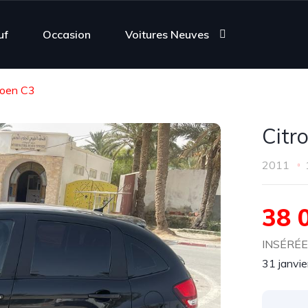
uf
Occasion
Voitures Neuves
roen C3
Citr
2011
38 
INSÉRÉE 
31 janvi