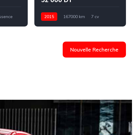
ssence
2015
167000 km
7 cv
ucson
Diesel
Automatique
Peugeot
308
Medenine
Nouvelle Recherche