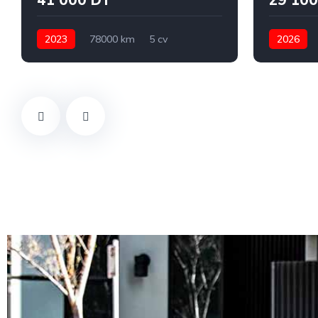
2023
78000 km
5 cv
2026
Essence
Manuelle
Suzuki
Automatiq
Swift
Bizerte
Sidi Bouzi