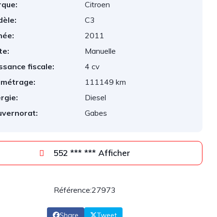
que:
Citroen
èle:
C3
née:
2011
te:
Manuelle
ssance fiscale:
4 cv
ométrage:
111149 km
rgie:
Diesel
vernorat:
Gabes
552 *** *** Afficher
Référence:27973
Share
Tweet