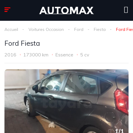
Accueil
Voitures Occasion
Ford
Fiesta
Ford Fie
Ford Fiesta
2016
173000 km
Essence
5 cv
1
/
1