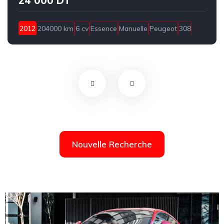
24 000 DT
2012
204000 km
6 cv
Essence
Manuelle
Peugeot
308
Ariana
Nouvelle Recherche