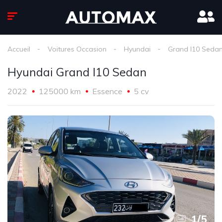
Accueil
Voitures Occasion
Hyundai
Grand I10 Seda
Hyundai Grand I10 Sedan
2022
125000 km
Essence
5 cv
1
/
5