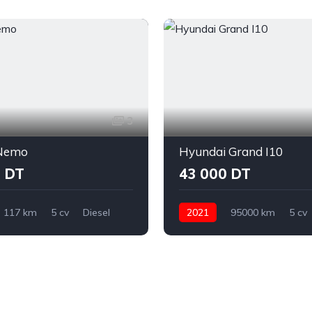
3
 Nemo
Hyundai Grand I10
 DT
43 000 DT
117 km
5 cv
Diesel
2021
95000 km
5 cv
Citroen
Nemo
Essence
Manuelle
Hyund
Grand I10
Ariana