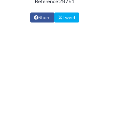
Référence:29751
Share
Tweet