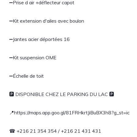
➖Prise d air +déflecteur capot
➖Kit extension d'ailes avec boulon
➖Jantes acier déportées 16
➖Kit suspension OME
➖Échelle de toit
🅿 DISPONIBLE CHEZ LE PARKING DU LAC 🅿
📍https://maps.app.goo.gl/81FRHkrtJiBuBX3h8?g_st=ic
☎ +216 21 354 354 / +216 21 431 431