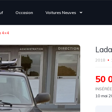
uf
Occasion
Voitures Neuves
a 4×4
Lada
2018
50 
INSÉRÉE 
10 mai 