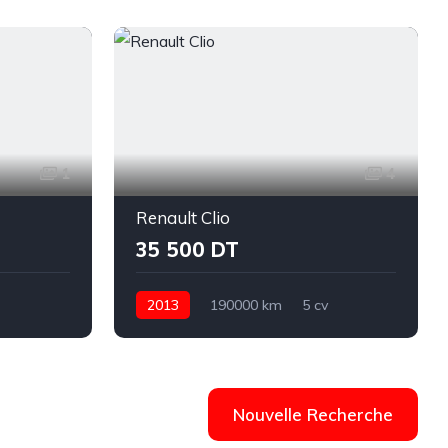
1
4
Renault Clio
35 500 DT
2013
190000 km
5 cv
ai
Essence
Manuelle
Renault
Clio
Ariana
Nouvelle Recherche