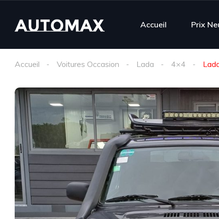
Accueil
Prix Ne
Accueil
Voitures Occasion
Lada
4×4
Lad