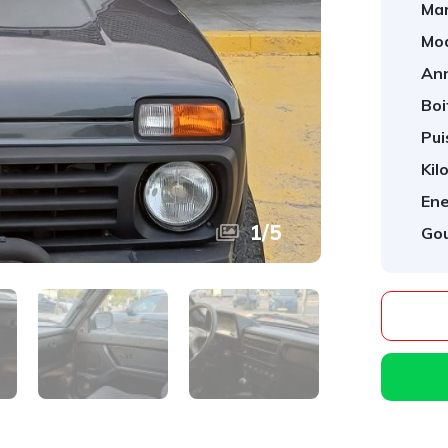
Mar
Mod
An
Boi
Pui
Kil
Ene
1
/
5
Gou