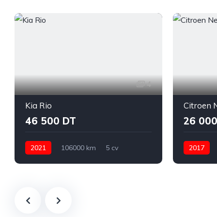
4
Kia Rio
Citroen
46 500 DT
26 000
2021
106000 km
5 cv
2017
Essence
Manuelle
Kia
Rio
Manuelle
Bizerte
Ariana