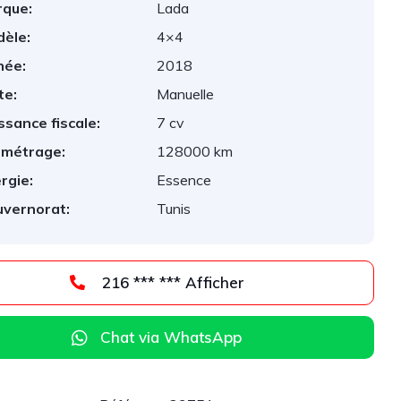
que:
Lada
èle:
4×4
née:
2018
te:
Manuelle
ssance fiscale:
7 cv
ométrage:
128000 km
rgie:
Essence
vernorat:
Tunis
216 *** *** Afficher
Chat via WhatsApp