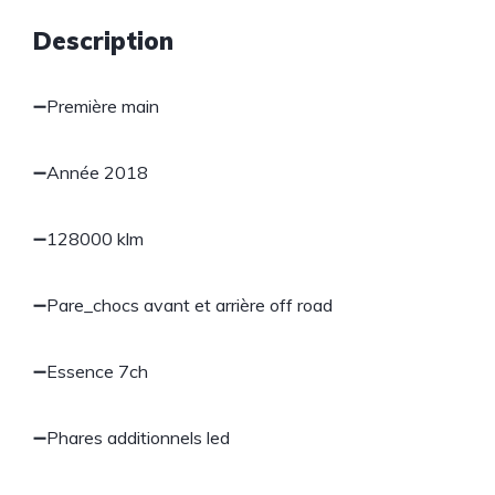
Description
➖Première main
➖Année 2018
➖128000 klm
➖Pare_chocs avant et arrière off road
➖Essence 7ch
➖Phares additionnels led