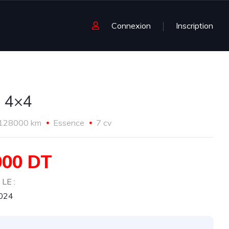
Connexion
Inscription
 4×4
128000 km
Essence
7 cv
000 DT
LE :
2024