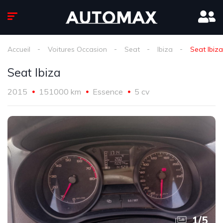
Accueil
Voitures Occasion
Seat
Ibiza
Seat Ibiza
Seat Ibiza
2015
151000 km
Essence
5 cv
1
/
5