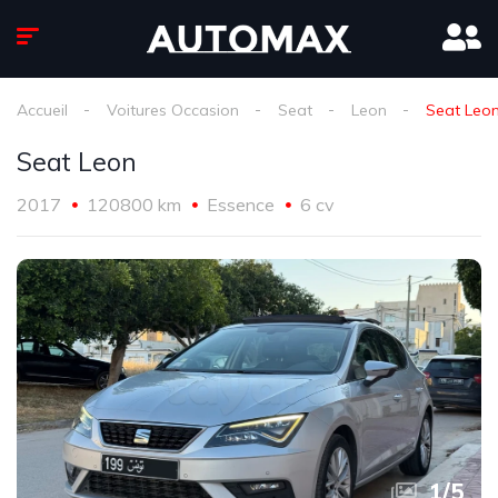
Accueil
Voitures Occasion
Seat
Leon
Seat Leo
Seat Leon
2017
120800 km
Essence
6 cv
1
/
5