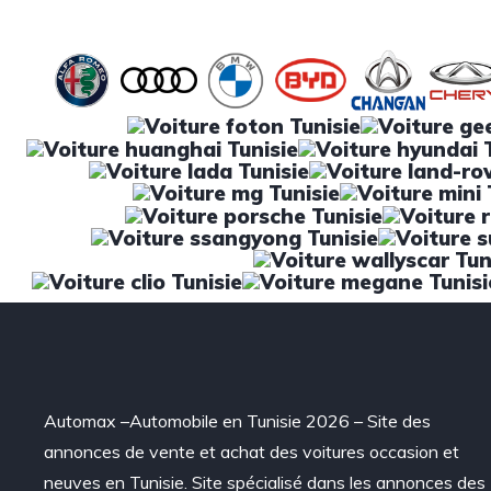
Automax –Automobile en Tunisie 2026 – Site des
annonces de vente et achat des voitures occasion et
neuves en Tunisie. Site spécialisé dans les annonces des