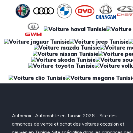
Automax –Automobile en Tunisie 2026 – Site des
annonces de vente et achat des voitures occasion et
neuves en Tunisie. Site spécialisé dans les annonces des