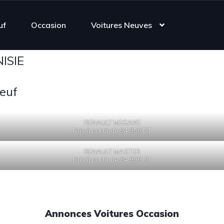
uf
Occasion
Voitures Neuves
ISIE
euf
RENAULT MEGANE
Prix à partir de 94 950 DT
RENAULT MASTER
Prix à partir de 84 900 DT
Annonces Voitures Occasion