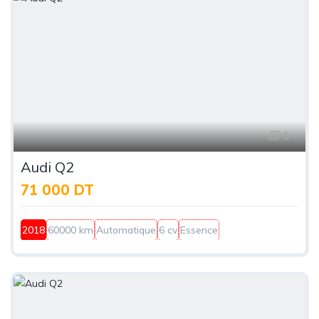
5
Audi Q2
71 000 DT
2018
60000 km
Automatique
6 cv
Essence