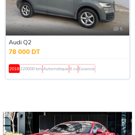
5
Audi Q2
78 000 DT
2018
220000 km
Automatique
6 cv
Essence