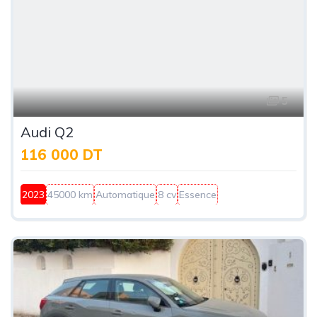
5
Audi Q2
116 000 DT
2023
45000 km
Automatique
8 cv
Essence