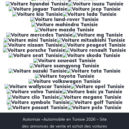
Automax –Automobile en Tunisie 2026 – Site
des annonces de vente et achat des voitures