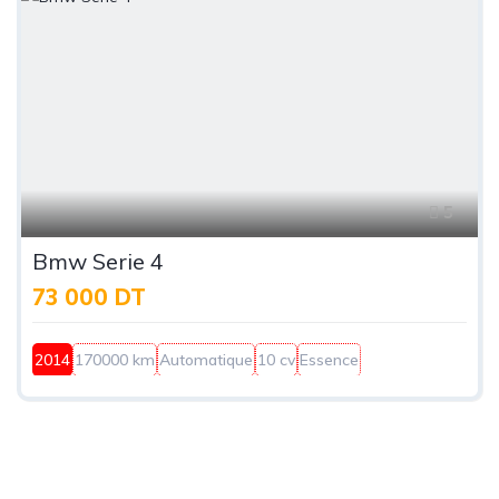
5
Bmw Serie 4
73 000 DT
2014
170000 km
Automatique
10 cv
Essence