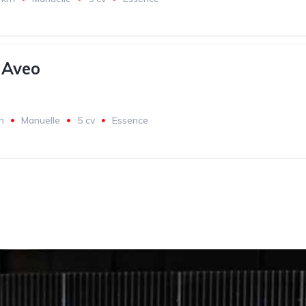
 Aveo
m
Manuelle
5 cv
Essence