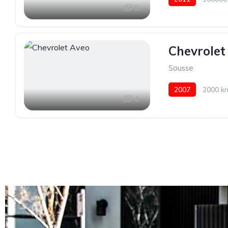
5
Chevrolet
Sousse
2007
2000 k
4