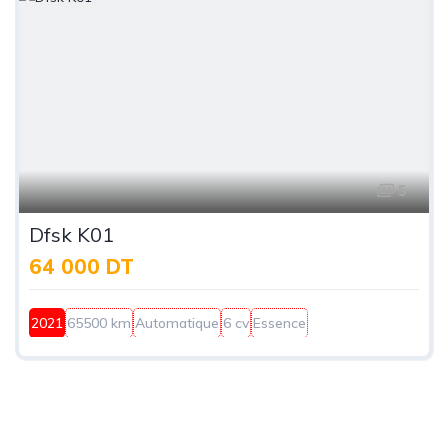
5
Dfsk K01
64 000 DT
2021
65500 km
Automatique
6 cv
Essence