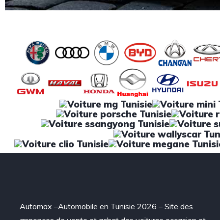
Automax –Automobile en Tunisie 2026 – Site des
annonces de vente et achat des voitures occasion et