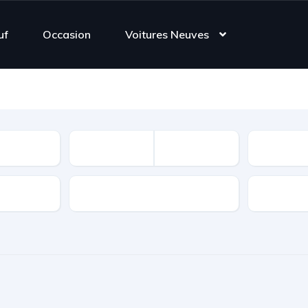
uf
Occasion
Voitures Neuves
Kilométr
Gouvernorat