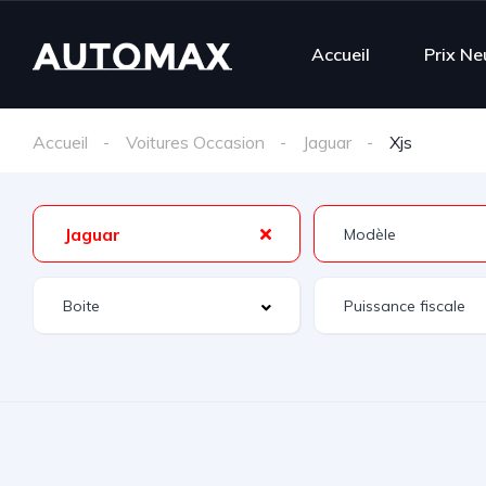
Accueil
Prix Ne
Accueil
Voitures Occasion
Jaguar
Xjs
Jaguar