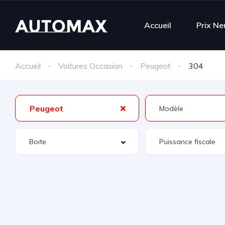
Accueil
Prix Ne
Accueil
Voitures Occasion
Peugeot
304
Peugeot