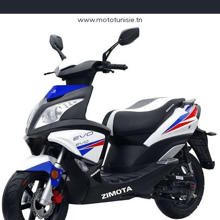
www.mototunisie.tn