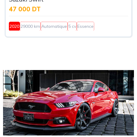
47 000 DT
2020
29000 km
Automatique
5 cv
Essence