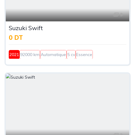
3
Suzuki Swift
0 DT
2021
92000 km
Automatique
5 cv
Essence