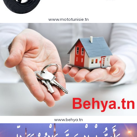
www.mototunisie.tn
www.behya.tn