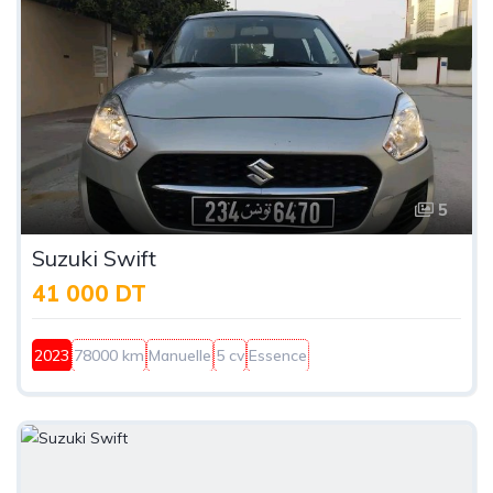
5
Suzuki Swift
41 000 DT
2023
78000 km
Manuelle
5 cv
Essence