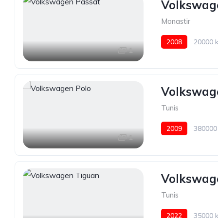
Volkswag
Monastir
2008
20000 
1
Volkswag
Tunis
2009
380000
1
Volkswag
Tunis
2022
35000 