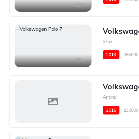
5
Volkswage
Sfax
2013
265000
2
Volkswag
Ariana
2015
230000