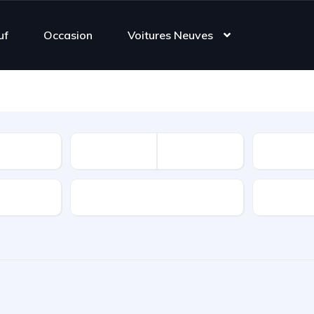
uf
Occasion
Voitures Neuves
Kilométr
Gouvernorat