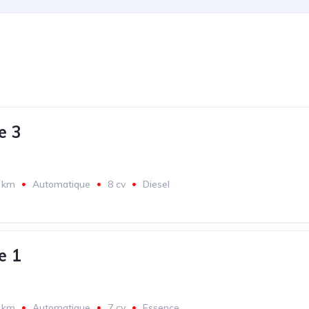
e 3
 km
Automatique
8 cv
Diesel
e 1
 km
Automatique
7 cv
Essence