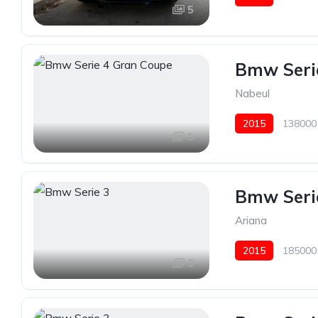
5
Bmw Seri
Nabeul
2015
138000
5
Bmw Seri
Ariana
2015
185000
3