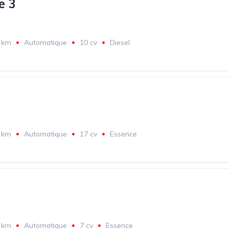
e 3
 km
Automatique
10 cv
Diesel
 km
Automatique
17 cv
Essence
 km
Automatique
7 cv
Essence