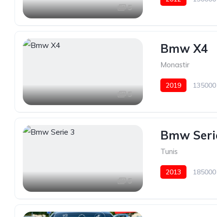
5
Bmw X4
Monastir
2019
135000
5
Bmw Seri
Tunis
2013
185000
5