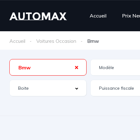
Accueil
Prix Ne
Accueil
Voitures Occasion
Bmw
Bmw