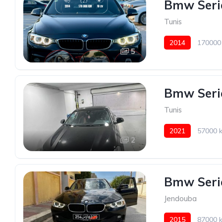
Bmw Seri
Tunis
2014
170000
5
Bmw Seri
Tunis
2021
57000 
2
Bmw Seri
Jendouba
2015
87000 