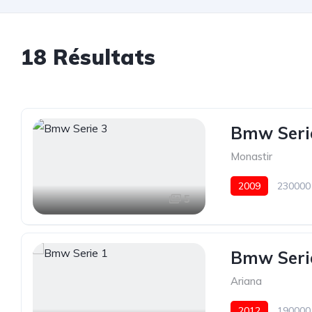
18 Résultats
Bmw Seri
Monastir
2009
230000
5
Bmw Seri
Ariana
2012
190000