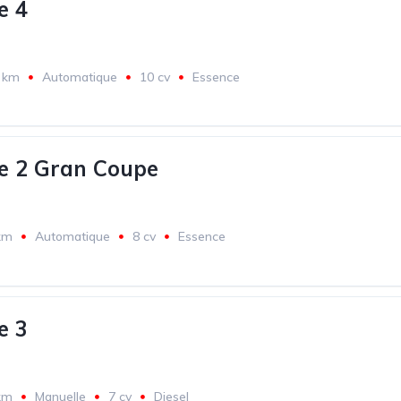
e 4
 km
Automatique
10 cv
Essence
e 2 Gran Coupe
km
Automatique
8 cv
Essence
e 3
km
Manuelle
7 cv
Diesel