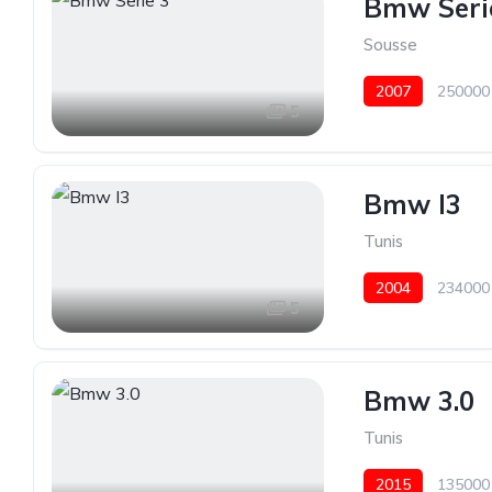
Bmw Seri
Sousse
2007
250000
5
Bmw I3
Tunis
2004
234000
5
Bmw 3.0
Tunis
2015
135000