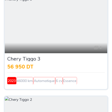
4
Chery Tiggo 3
56 950 DT
2023
46000 km
Automatique
6 cv
Essence