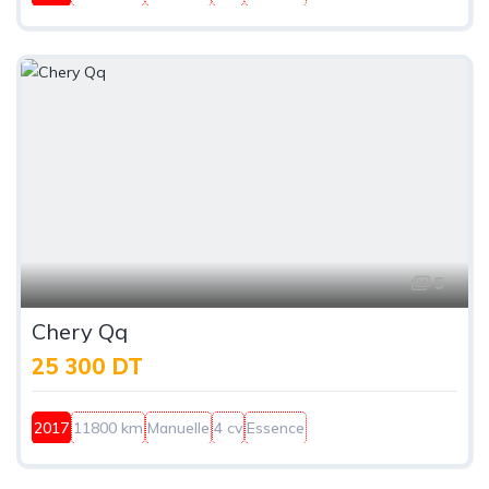
5
Chery Qq
25 300 DT
2017
11800 km
Manuelle
4 cv
Essence