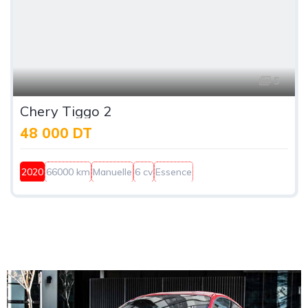
5
Chery Tiggo 2
48 000 DT
2020
66000 km
Manuelle
6 cv
Essence