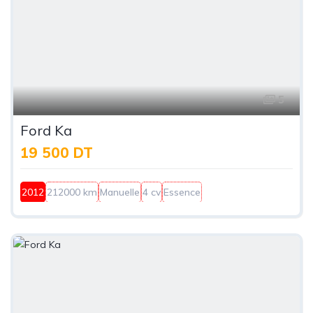
5
Ford Ka
19 500 DT
2012
212000 km
Manuelle
4 cv
Essence