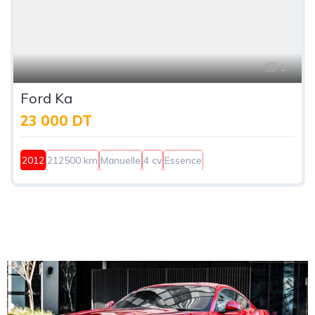
1
Ford Ka
23 000 DT
2012
212500 km
Manuelle
4 cv
Essence