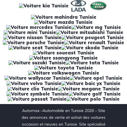
Automax –Automobile en Tunisie 2026 – Site
des annonces de vente et achat des voitures
occasion et neuves en Tunisie. Site spécialisé