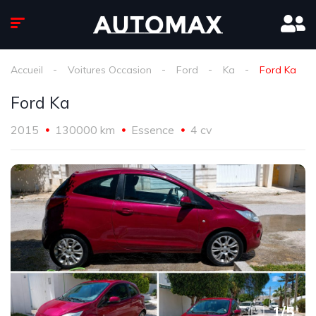
Accueil
Voitures Occasion
Ford
Ka
Ford Ka
Ford Ka
2015
130000 km
Essence
4 cv
1
/
5